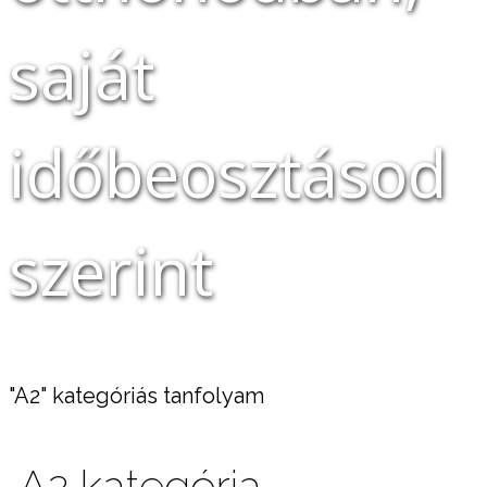
saját
időbeosztásod
szerint
"A2" kategóriás tanfolyam
A2 kategória