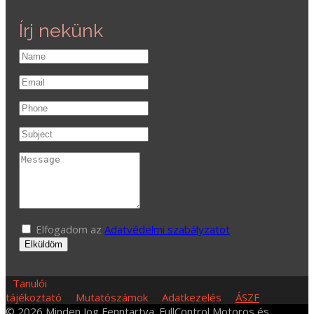
Írj nekünk
Elfogadom az
Adatvédelmi szabályzatot
Elküldöm
Tanulói
tájékoztató
Mutatószámok
Adatkezelés
ÁSZF
© 2026 Minden Jog Fenntartva. FullControl Motoros és