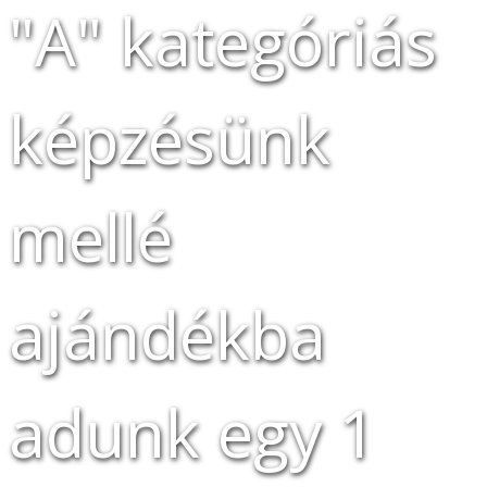
"A" kategóriás
képzésünk
mellé
ajándékba
adunk egy 1