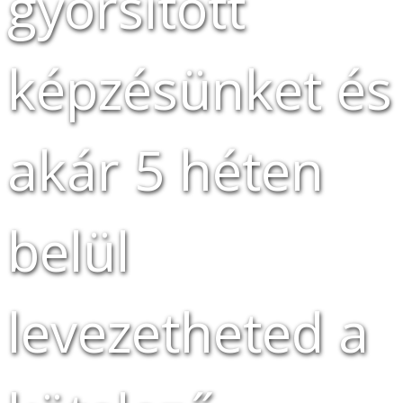
gyorsított
képzésünket és
akár 5 héten
belül
levezetheted a