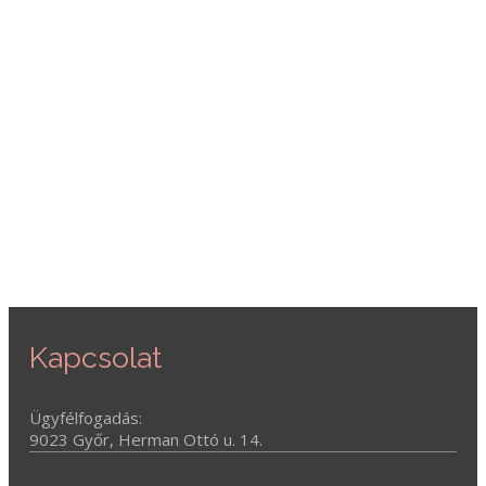
Kapcsolat
Ügyfélfogadás:
9023 Győr, Herman Ottó u. 14.