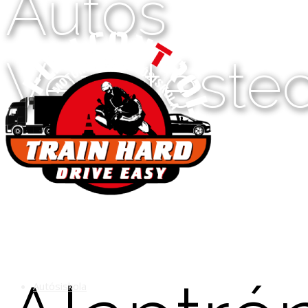
Autós
Vezetéstec
Autósiskola