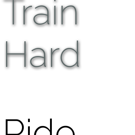
Train
Hard
Ride