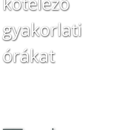
kötelező
gyakorlati
órákat