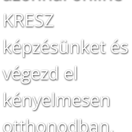
KRESZ
képzésünket és
végezd el
kényelmesen
otthonodban,