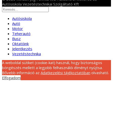
Autósiskola Vezetéstechnikai Szolgáltató Kft
Autósiskola
Autó
Motor
Teherautó
Busz
Oktatóink
Jelentkezés
Vezetéstechnika
A weboldal sütiket (cookie-kat) használ, hogy biztonságos
böngészés mellett a legjobb felhasználói élményt nyújtsa.
Bővebb információ az
Adatkezelési tájékoztatóban
olvasható.
Elfogadom