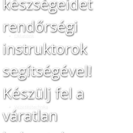
készségeidet
Busz
rendőrségi
Oktatóink
instruktorok
segítségével!
Jelentkezés
Készülj fel a
Vezetéstechnika
váratlan